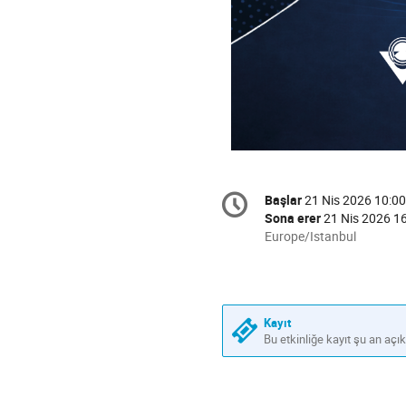
Conference
Başlar
21 Nis 2026 10:00
Tarih/Zaman
information
Sona erer
21 Nis 2026 1
All
Europe/Istanbul
times
are
in
Europe/Istanbul
Kayıt
Bu etkinliğe kayıt şu an açıkt