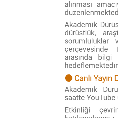
alınması amacı
düzenlenmektedi
Akademik Dürüs
dürüstlük, ara
sorumluluklar 
çerçevesinde 
arasında bilgi
hedeflemektedir
🔴 Canlı Yayın 
Akademik Dürüs
saatte YouTube ü
Etkinliği çev
katılımcılarımız