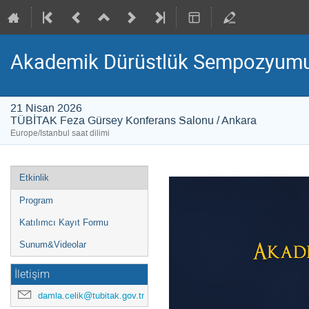
Akademik Dürüstlük Sempozyum
21 Nisan 2026
TÜBİTAK Feza Gürsey Konferans Salonu / Ankara
Europe/Istanbul saat dilimi
Event
Etkinlik
menu
Program
Katılımcı Kayıt Formu
Sunum&Videolar
İletişim
damla.celik@tubitak.gov.tr