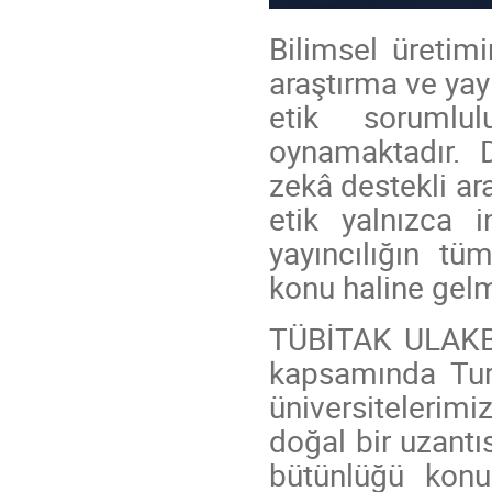
Bilimsel üretim
araştırma ve yayı
etik sorumlu
oynamaktadır. 
zekâ destekli ar
etik yalnızca i
yayıncılığın t
konu haline gelmi
TÜBİTAK ULAKBİ
kapsamında Turn
üniversitelerimi
doğal bir uzantı
bütünlüğü konu