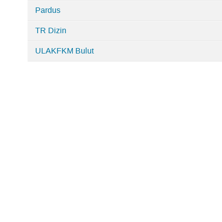
Pardus
TR Dizin
ULAKFKM Bulut