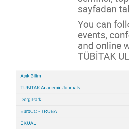
sayfadan tak
You can foll
events, con
and online 
TÜBİTAK UL
Açık Bilim
Categories
TUBITAK Academic Journals
in
TÜBİTAK
DergiPark
ULAKBİM
Etkinlikleri
EuroCC - TRUBA
EKUAL