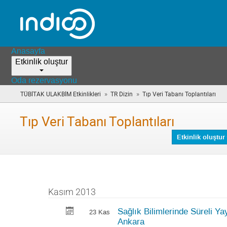
Anasayfa
Etkinlik oluştur
Oda rezervasyonu
»
»
TÜBİTAK ULAKBİM Etkinlikleri
TR Dizin
Tıp Veri Tabanı Toplantıları
(yo
are
here
Tıp Veri Tabanı Toplantıları
Etkinlik oluştur
Kasım 2013
Sağlık Bilimlerinde Süreli Y
23 Kas
Ankara