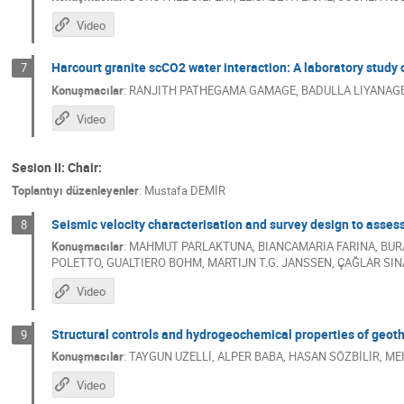
Video
Harcourt granite scCO2 water interaction: A laboratory study
7
Konuşmacılar
:
RANJITH PATHEGAMA GAMAGE
,
BADULLA LIYANAGE
Video
Sesion II: Chair:
Toplantıyı düzenleyenler
:
Mustafa DEMİR
Seismic velocity characterisation and survey design to asses
8
Konuşmacılar
:
MAHMUT PARLAKTUNA
,
BIANCAMARIA FARINA
,
BUR
POLETTO
,
GUALTIERO BOHM
,
MARTIJN T.G. JANSSEN
,
ÇAĞLAR SIN
Video
Structural controls and hydrogeochemical properties of geothe
9
Konuşmacılar
:
TAYGUN UZELLİ
,
ALPER BABA
,
HASAN SÖZBİLİR
,
ME
Video