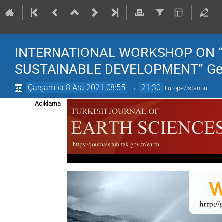
INTERNATIONAL WORKSHOP ON 
SUSTAINABLE DEVELOPMENT” G
Çarşamba 8 Ara 2021 08:55
→
21:30
Europe/Istanbul
Açıklama