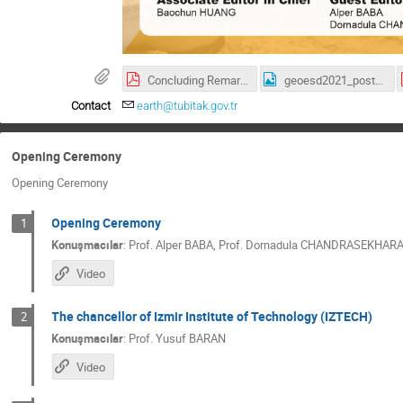
Concluding Remarks.pdf
geoesd2021_poster.jpg
Contact
earth@tubitak.gov.tr
Opening Ceremony
Opening Ceremony
Opening Ceremony
1
Konuşmacılar
:
Prof.
Alper BABA
,
Prof.
Dornadula CHANDRASEKHAR
Video
The chancellor of Izmir Institute of Technology (IZTECH)
2
Konuşmacılar
:
Prof.
Yusuf BARAN
Video