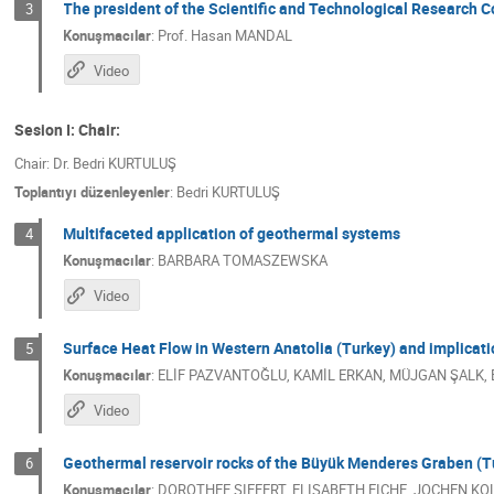
The president of the Scientific and Technological Research 
3
Konuşmacılar
:
Prof.
Hasan MANDAL
Video
Sesion I: Chair:
Chair: Dr. Bedri KURTULUŞ
Toplantıyı düzenleyenler
:
Bedri KURTULUŞ
Multifaceted application of geothermal systems
4
Konuşmacılar
:
BARBARA TOMASZEWSKA
Video
Surface Heat Flow in Western Anatolia (Turkey) and implicati
5
Konuşmacılar
:
ELİF PAZVANTOĞLU
,
KAMİL ERKAN
,
MÜJGAN ŞALK
,
Video
Geothermal reservoir rocks of the Büyük Menderes Graben (Tur
6
Konuşmacılar
:
DOROTHEE SIEFERT
,
ELISABETH EICHE
,
JOCHEN KO