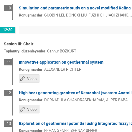
Simulation and parametric study on a novel modified Kalina 
10
Konuşmacılar
:
GUOBIN LEI
,
DONGXI LIU
,
FUZHI QI
,
JIAQI ZHANG
,
12:30
Sesion III: Chair:
Toplantıyı düzenleyenler
:
Cannur BOZKURT
Innovative application on geothermal system
11
Konuşmacılar
:
ALEXANDER RICHTER
Video
High heat generating granites of Kestanbol (western Anatol
12
Konuşmacılar
:
DORNADULA CHANDRASEKHARAM
,
ALPER BABA
Video
Exploration of geothermal potential using integrated fuzzy l
13
Konuşmacılar
:
ERHAN ŞENER
,
ŞEHNAZ ŞENER