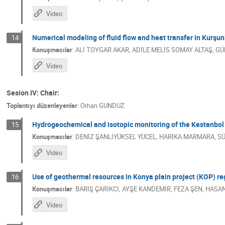
Video
Numerical modeling of fluid flow and heat transfer in Kurşun
14
Konuşmacılar
:
ALİ TOYGAR AKAR
,
ADİLE MELİS SOMAY ALTAŞ
,
GÜ
Video
Sesion IV: Chair:
Toplantıyı düzenleyenler
:
Orhan GUNDUZ
Hydrogeochemical and isotopic monitoring of the Kestanbol g
15
Konuşmacılar
:
DENİZ ŞANLIYÜKSEL YÜCEL
,
HARİKA MARMARA
,
S
Video
Use of geothermal resources in Konya plain project (KOP) regi
16
Konuşmacılar
:
BARIŞ ÇARIKCI
,
AYŞE KANDEMİR
,
FEZA ŞEN
,
HASAN
Video